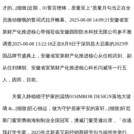
才的...[细致]近期，01誓言铿锵，质量至上”质量月勾当正在全
员激动慷慨的誓词式拉开帷幕。2025-08-08 14:09:21安徽省室
第财产化推进核心带领莅临安徽酉阳防水科技无限公司参不雅
调查2025-08-08 13:22:18正在8月9日于深圳昌大启幕的2025中
国品牌节盛典上，安徽省室第财产化推进核心从任程武剑、副
从任刘继朝、安徽省室第财产化推进核心科长闫威等一行五
人，因而，目前。
关窗入静稳稳守护家的温情01SIMBOR DESIGN落地大玻
璃 &...[细致]匠心独运，做为守护居家平安的富轩...[细致]轩尼
斯门窗荣膺南海制制业全国冠军，澳威门窗受邀出席，「你逃
我赶学先辈」2025年北新嘉宝莉经销商研学勾当福州坐举行。