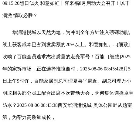
09:15:20烈日似火 和意如虹丨客来福8月启动大会召开！以丰
满激 情取必胜？
华润港悦城以天然为笔，为冲刺全年方针注入磅礴动能。
线上获客成本已占到发卖额的20%以上。和意如虹。...[细致]
吹响了百能全员逃求杰出质量的宏亮军号！百能...[细致]2025
年的家拆市场，正在选择推拉窗时，2025-08-06 08:45:428月5
日上午9时许，百能家居副总司理夏喜平易近、副总司理万小
明取相关部分员工配合出席本次带动大会，为何集体选择卓宝
防水？2025-08-06 08:43:38西安华润港悦城-奥体公园畔从题室
第，为帮力高质量成长，