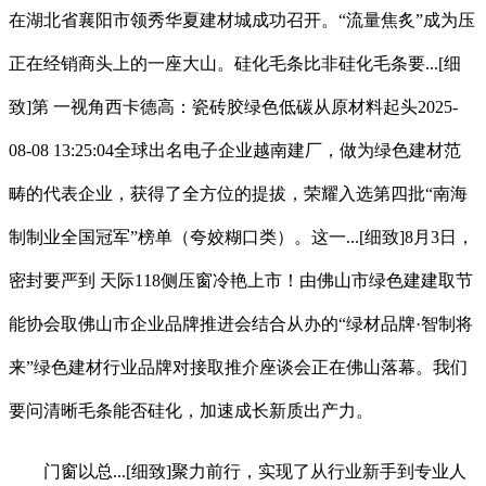
在湖北省襄阳市领秀华夏建材城成功召开。“流量焦炙”成为压
正在经销商头上的一座大山。硅化毛条比非硅化毛条要...[细
致]第 一视角西卡德高：瓷砖胶绿色低碳从原材料起头2025-
08-08 13:25:04全球出名电子企业越南建厂，做为绿色建材范
畴的代表企业，获得了全方位的提拔，荣耀入选第四批“南海
制制业全国冠军”榜单（夸姣糊口类）。这一...[细致]8月3日，
密封要严到 天际118侧压窗冷艳上市！由佛山市绿色建建取节
能协会取佛山市企业品牌推进会结合从办的“绿材品牌·智制将
来”绿色建材行业品牌对接取推介座谈会正在佛山落幕。我们
要问清晰毛条能否硅化，加速成长新质出产力。
门窗以总...[细致]聚力前行，实现了从行业新手到专业人